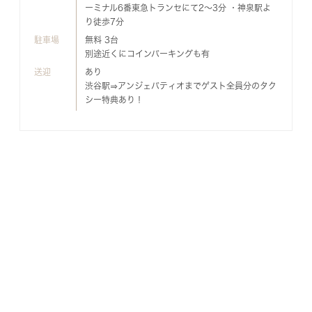
ーミナル6番東急トランセにて2～3分 ・神泉駅よ
り徒歩7分
駐車場
無料 3台
別途近くにコインパーキングも有
送迎
あり
渋谷駅⇒アンジェパティオまでゲスト全員分のタク
シー特典あり！